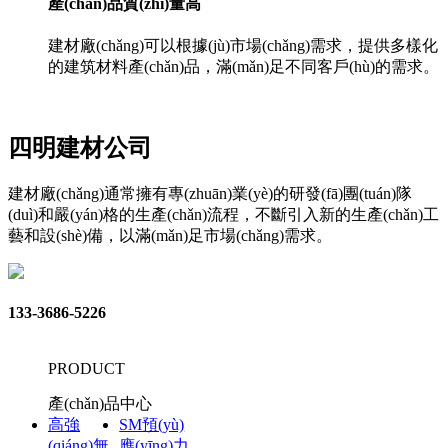
產(chǎn)品質(zhì)量高
建材廠(chǎng)可以根據(jù)市場(chǎng)需求，提供多樣化
的建筑材料產(chǎn)品，滿(mǎn)足不同客戶(hù)的需求。
四明建材公司
建材廠(chǎng)通常擁有專(zhuān)業(yè)的研發(fā)團(tuán)隊
(duì)和嚴(yán)格的生產(chǎn)流程，不斷引入新的生產(chǎn)工
藝和設(shè)備，以滿(mǎn)足市場(chǎng)需求。
133-3686-5226
PRODUCT
產(chǎn)品中心
高強
SM預(yù)
(qiáng)無
應(yīng)力