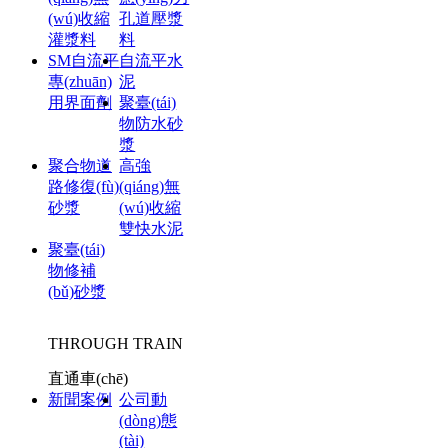
(wú)收縮
孔道壓漿
灌漿料
料
SM自流平
自流平水
專(zhuān)
泥
用界面劑
聚臺(tái)
物防水砂
漿
聚合物道
高強
路修復(fù)
(qiáng)無
砂漿
(wú)收縮
雙快水泥
聚臺(tái)
物修補
(bǔ)砂漿
THROUGH TRAIN
直通車(chē)
新聞案例
公司動
(dòng)態
(tài)